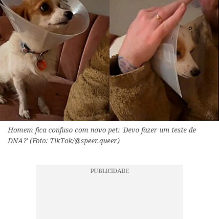
Homem fica confuso com novo pet: 'Devo fazer um teste de
DNA?' (Foto: TikTok/@speer.queer)