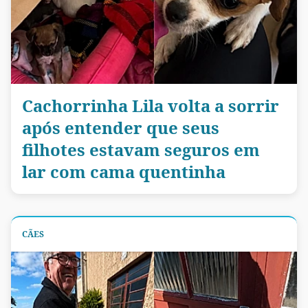
Cachorrinha Lila volta a sorrir
após entender que seus
filhotes estavam seguros em
lar com cama quentinha
CÃES