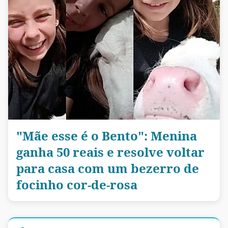
"Mãe esse é o Bento": Menina
ganha 50 reais e resolve voltar
para casa com um bezerro de
focinho cor-de-rosa