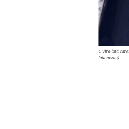
O vira-lata car
lalumezaa)