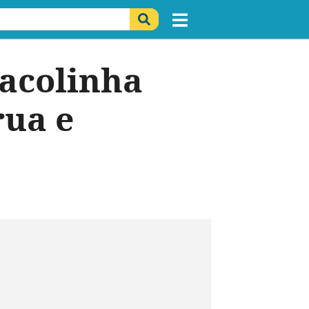
sacolinha
rua e