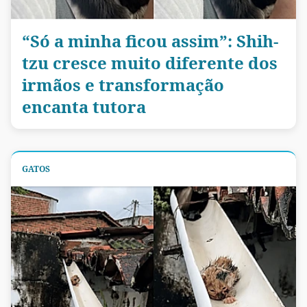
“Só a minha ficou assim”: Shih-
tzu cresce muito diferente dos
irmãos e transformação
encanta tutora
GATOS