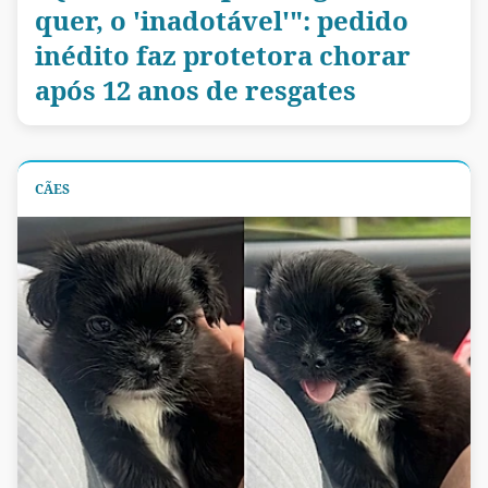
quer, o 'inadotável'": pedido
inédito faz protetora chorar
após 12 anos de resgates
CÃES