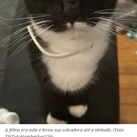
A felina era mãe e levou sua salvadora até a ninhada. (Foto:
TikTok/@amberkay229)