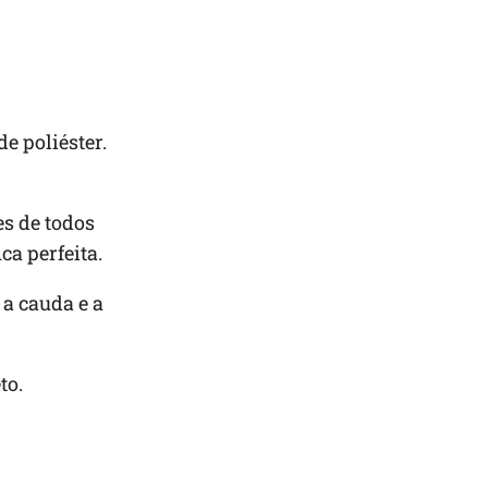
e poliéster.
es de todos
ca perfeita.
 a cauda e a
to.