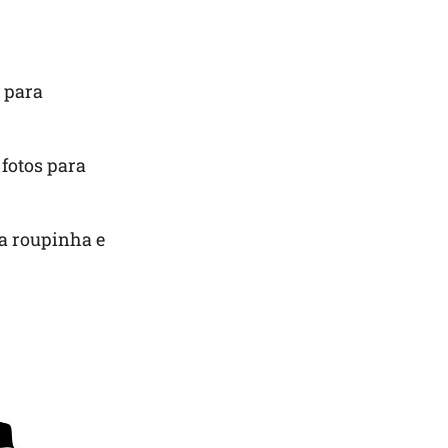
s para
 fotos para
da roupinha e