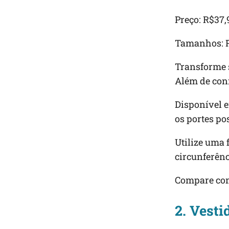
Preço: R$37,
Tamanhos: P
Transforme s
Além de confo
Disponível e
os portes po
Utilize uma 
circunferênc
Compare com
2. Vest