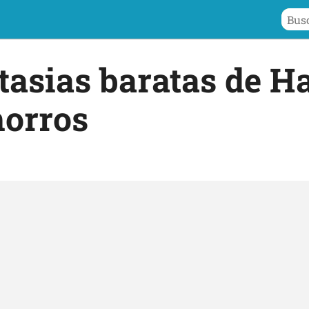
tasias baratas de H
horros