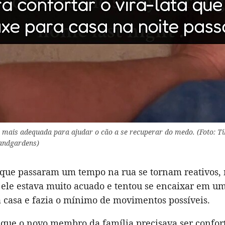
é mais adequada para ajudar o cão a se recuperar do medo. (Foto: Ti
ndgardens)
 que passaram um tempo na rua se tornam reativos, 
 ele estava muito acuado e tentou se encaixar em u
a casa e fazia o mínimo de movimentos possíveis.
que o novo membro da família precisava ser confort