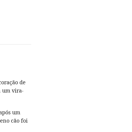
coração de
a um vira-
e após um
eno cão foi