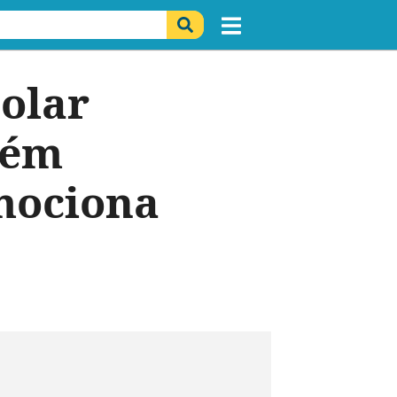
solar
cém
emociona