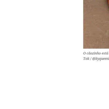
O cãozinho está
Tok / @kyquee