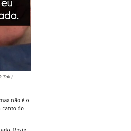
k Tok /
mas não é o
m canto do
ado, Rosie