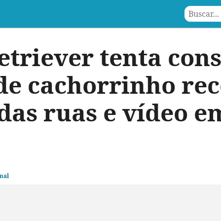
etriever tenta con
de cachorrinho re
das ruas e vídeo 
mal