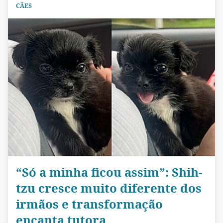
CÃES
“Só a minha ficou assim”: Shih-
tzu cresce muito diferente dos
irmãos e transformação
encanta tutora