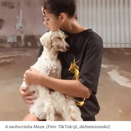
A cachorrinha Maya. (Foto: TikTok/@_dafnemiranda1)