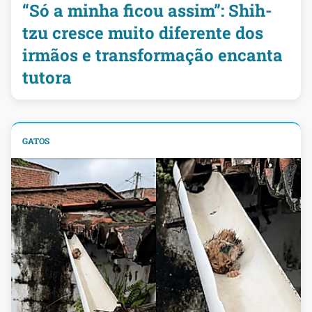
“Só a minha ficou assim”: Shih-
tzu cresce muito diferente dos
irmãos e transformação encanta
tutora
GATOS