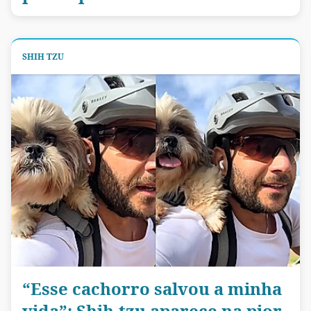
SHIH TZU
“Esse cachorro salvou a minha
vida”: Shih-tzu aparece na pior