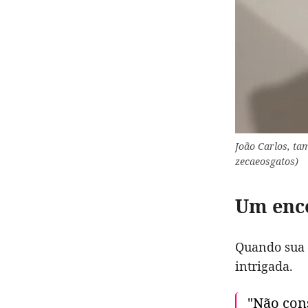
João Carlos, ta
zecaeosgatos)
Um enco
Quando sua 
intrigada.
"Não con