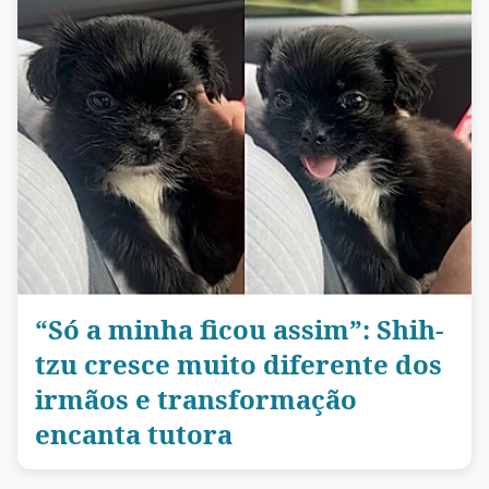
“Só a minha ficou assim”: Shih-
tzu cresce muito diferente dos
irmãos e transformação
encanta tutora