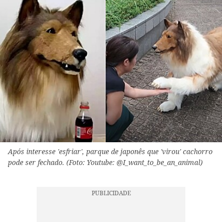
Após interesse 'esfriar', parque de japonês que 'virou' cachorro
pode ser fechado. (Foto: Youtube: @I_want_to_be_an_animal)