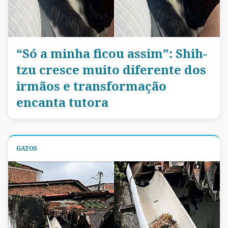
“Só a minha ficou assim”: Shih-
tzu cresce muito diferente dos
irmãos e transformação
encanta tutora
GATOS