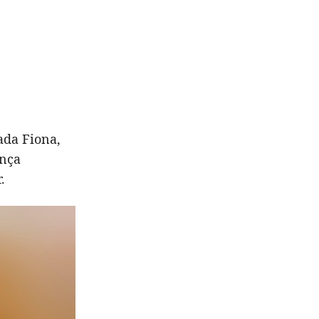
iada Fiona,
ança
.