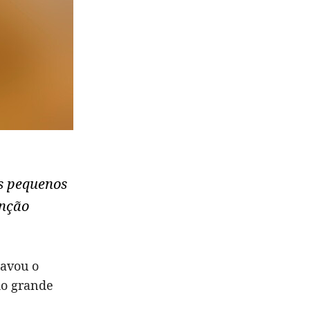
is pequenos
anção
ravou o
do grande