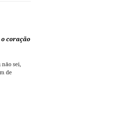
 o coração
 não sei,
ém de