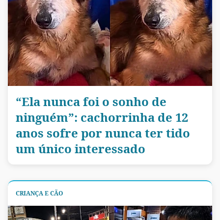
“Ela nunca foi o sonho de
ninguém”: cachorrinha de 12
anos sofre por nunca ter tido
um único interessado
CRIANÇA E CÃO