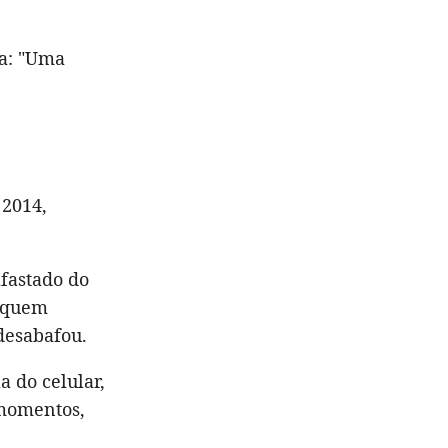
ça: "Uma
 2014,
afastado do
 "quem
desabafou.
a do celular,
 momentos,