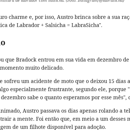
istura de labrador com salsicha. (Foto: Instagram/@labrasicha)
ro charme e, por isso, Austro brinca sobre a sua ra
ica de Labrador + Salsicha = LabraSicha".
ão
ou que Bradock entrou em sua vida em dezembro de
momento muito delicado.
e sofreu um acidente de moto que o deixou 15 dias 
algo especialmente frustrante, segundo ele, porque
 dezembro sabe o quanto esperamos por esse mês", 
animado, Austro passava os dias apenas rolando a tel
strair a mente. Foi então que, em meio a um desses
agem de um filhote disponível para adoção.