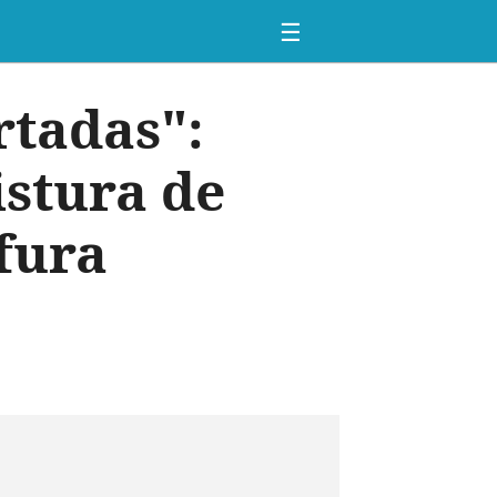
☰
rtadas":
stura de
ofura