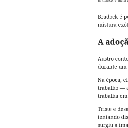
Bradock é uma m
Bradock é pu
mistura exót
A adoç
Austro cont
durante um 
Na época, el
trabalho — 
trabalha em
Triste e des
tentando di
surgiu a im