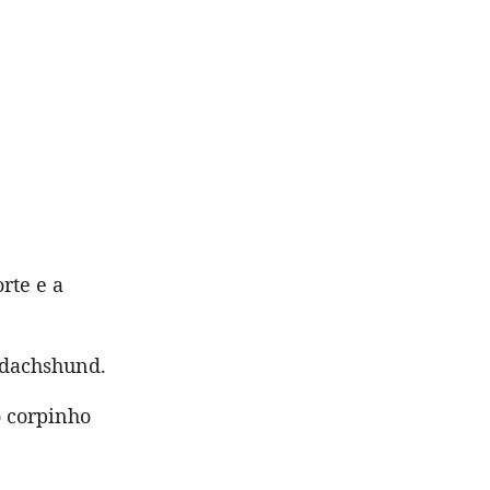
rte e a
 dachshund.
o corpinho