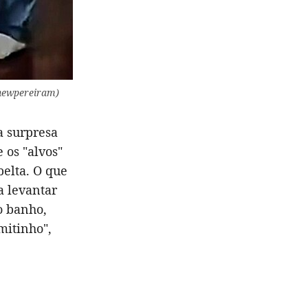
thewpereiram)
a surpresa
 os "alvos"
belta. O que
a levantar
o banho,
mitinho",