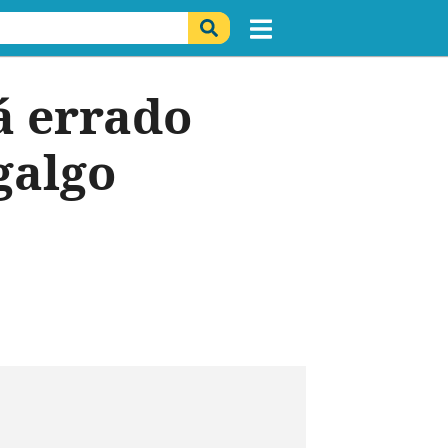
á errado
galgo