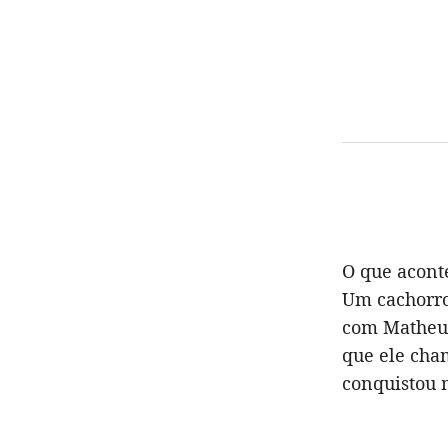
O que acont
Um cachorro
com Matheus
que ele cha
conquistou m