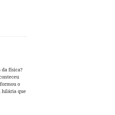
da física?
aconteceu
sformou o
 hilária que