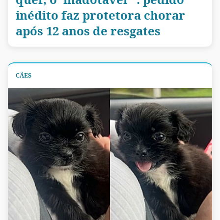
inédito faz protetora chorar
após 12 anos de resgates
CÃES