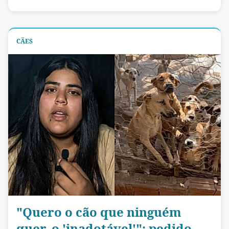
CÃES
"Quero o cão que ninguém
quer, o 'inadotável'": pedido