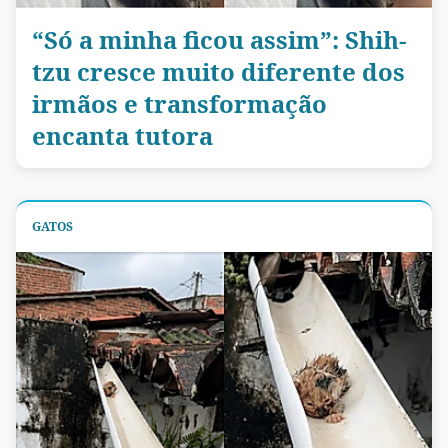
“Só a minha ficou assim”: Shih-
tzu cresce muito diferente dos
irmãos e transformação
encanta tutora
GATOS