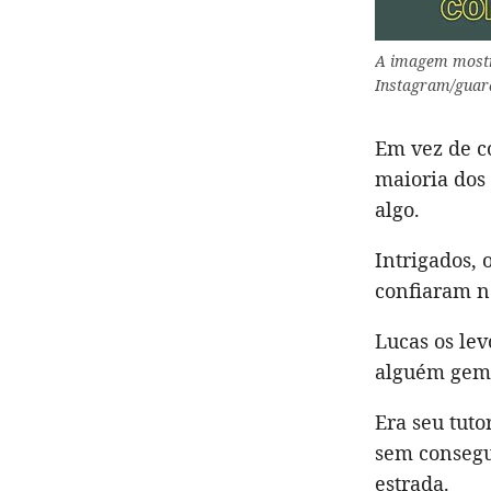
A imagem mostra
Instagram/guard
Em vez de co
maioria dos 
algo.
Intrigados, 
confiaram no
Lucas os le
alguém gemi
Era seu tuto
sem consegui
estrada.