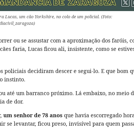
 Lucas, um cão Yorkshire, no colo de um policial. (Foto:
iacivil_zaragoza)
rrer ou se assustar com a aproximação dos faróis, 
cães faria, Lucas ficou ali, insistente, como se estiv
os policiais decidiram descer e segui-lo. E que bom 
 instinto.
vou até um barranco próximo. Lá embaixo, no meio d
a de dor.
r,
um senhor de 78 anos
que havia escorregado hora
r se levantar, ficou preso, invisível para quem pass