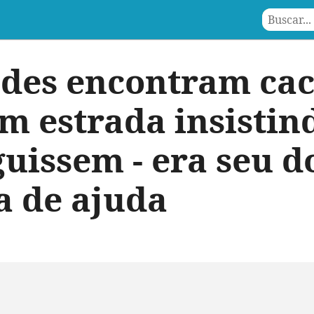
des encontram ca
m estrada insistin
eguissem - era seu 
a de ajuda