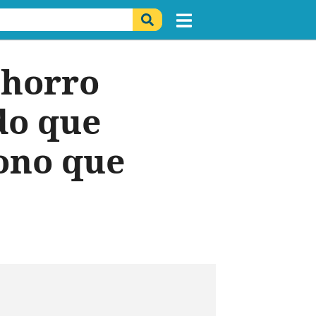
chorro
do que
dono que