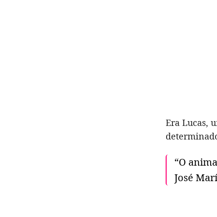
Era Lucas, 
determinado
“O animal
José Mar