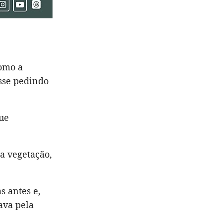
como a
esse pedindo
que
a vegetação,
s antes e,
ava pela