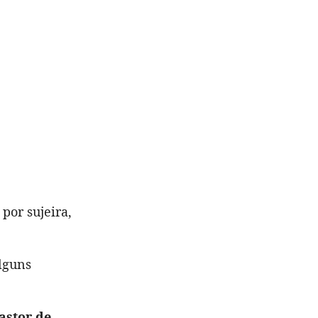
 por sujeira,
lguns
astor de