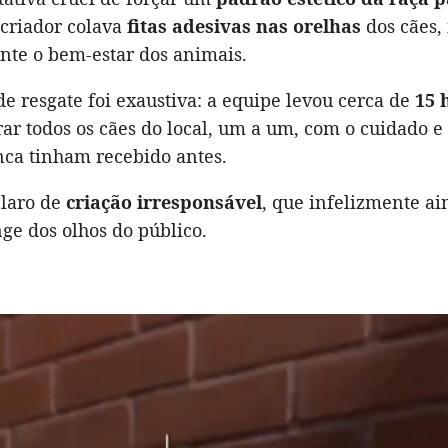
o criador colava
fitas adesivas nas orelhas
dos cães,
te o bem-estar dos animais.
e resgate foi exaustiva: a equipe levou cerca de
15 
rar todos os cães do local, um a um, com o cuidado e
nca tinham recebido antes.
claro de
criação irresponsável
, que infelizmente ai
ge dos olhos do público.