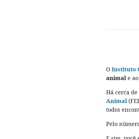
O
Instituto
animal
e ao
Há cerca de
Animal
(FER
todos encon
Pelo número
E sim, você