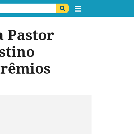
a Pastor
stino
prêmios