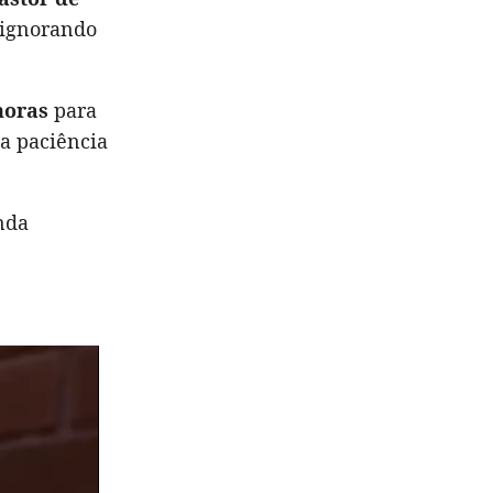
 ignorando
horas
para
 a paciência
nda