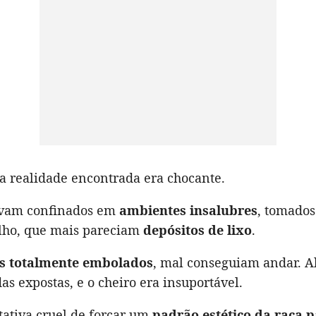
 a realidade encontrada era chocante.
avam confinados em
ambientes insalubres
, tomados
ulho, que mais pareciam
depósitos de lixo
.
s totalmente embolados
, mal conseguiam andar. A
as expostas, e o cheiro era insuportável.
ativa cruel de forçar um
padrão estético da raça p