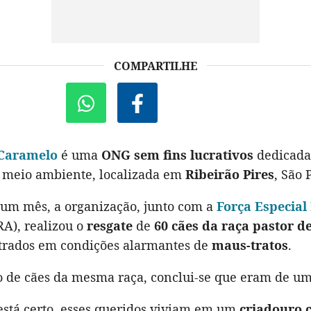
COMPARTILHE
 Caramelo
é uma
ONG sem fins lucrativos
dedicada
 meio ambiente, localizada em
Ribeirão Pires
, São 
 um mês, a organização, junto com a
Força Especial
A), realizou o
resgate
de
60 cães da raça pastor d
trados em condições alarmantes de
maus-tratos
.
 de cães da mesma raça, conclui-se que eram de u
 está certo, esses queridos viviam em um
criadouro 