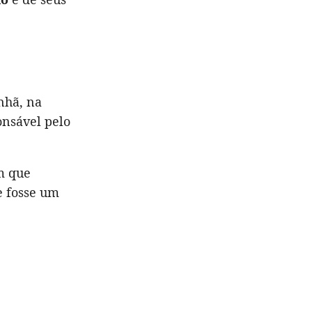
nhã, na
onsável pelo
 que
e fosse um