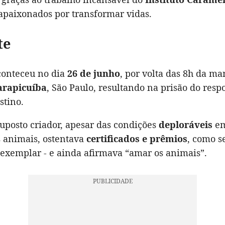
 apaixonados por transformar vidas.
te
onteceu no dia
26 de junho
, por volta das 8h da ma
arapicuíba
, São Paulo, resultando na prisão do resp
stino.
uposto criador, apesar das condições
deploráveis
em
 animais, ostentava
certificados e prêmios
, como s
 exemplar - e ainda afirmava “amar os animais”.