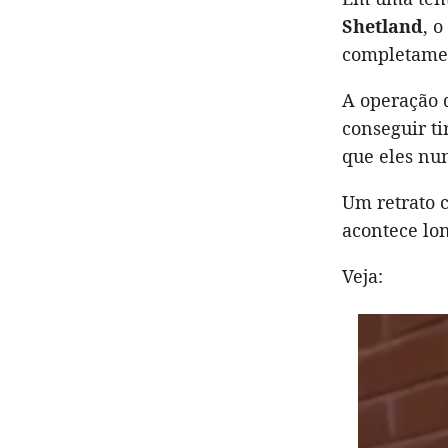
Shetland
, 
completamen
A operação d
conseguir ti
que eles nu
Um retrato 
acontece lon
Veja: