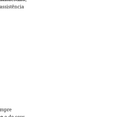
ssistência
sempre
lo
e de seus