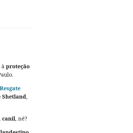
 à
proteção
Paulo.
 Resgate
e Shetland
,
m
canil
, né?
clandestino
,