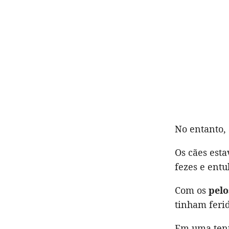
No entanto,
Os cães est
fezes e ent
Com os
pelo
tinham ferid
Em uma tent