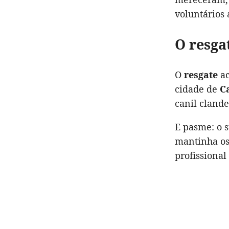
voluntários
O resga
O
resgate
ac
cidade de
C
canil clande
E pasme: o s
mantinha os
profissional