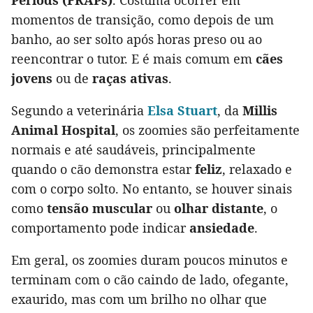
Periods (FRAPs)
. Costuma ocorrer em
momentos de transição, como depois de um
banho, ao ser solto após horas preso ou ao
reencontrar o tutor. E é mais comum em
cães
jovens
ou de
raças ativas
.
Segundo a veterinária
Elsa Stuart
, da
Millis
Animal Hospital
, os zoomies são perfeitamente
normais e até saudáveis, principalmente
quando o cão demonstra estar
feliz
, relaxado e
com o corpo solto. No entanto, se houver sinais
como
tensão muscular
ou
olhar distante
, o
comportamento pode indicar
ansiedade
.
Em geral, os zoomies duram poucos minutos e
terminam com o cão caindo de lado, ofegante,
exaurido, mas com um brilho no olhar que