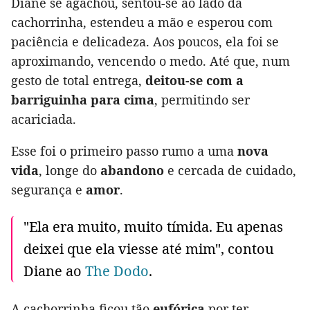
Diane se agachou, sentou-se ao lado da
cachorrinha, estendeu a mão e esperou com
paciência e delicadeza. Aos poucos, ela foi se
aproximando, vencendo o medo. Até que, num
gesto de total entrega,
deitou-se com a
barriguinha para cima
, permitindo ser
acariciada.
Esse foi o primeiro passo rumo a uma
nova
vida
, longe do
abandono
e cercada de cuidado,
segurança e
amor
.
"Ela era muito, muito tímida. Eu apenas
deixei que ela viesse até mim", contou
Diane ao
The Dodo
.
A cachorrinha ficou tão
eufórica
por ter