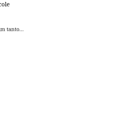
cole
 um tanto…