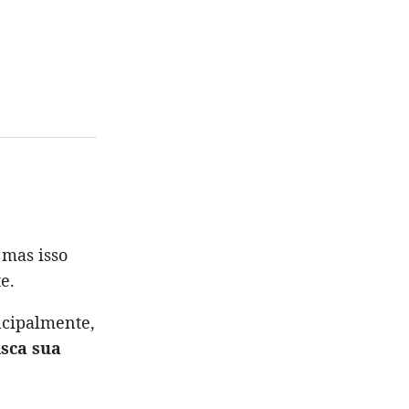
 mas isso
e.
incipalmente,
isca sua