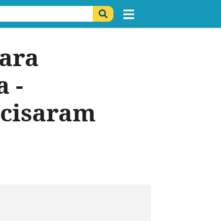
para
a -
ecisaram