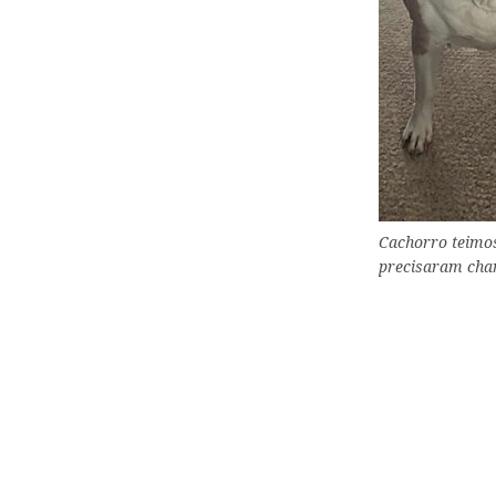
Cachorro teimoso
precisaram cham