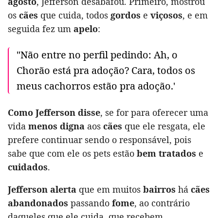
agosto
, Jefferson desabafou. Primeiro, mostrou
os
cães
que cuida, todos
gordos
e
viçosos
, e em
seguida fez um
apelo
:
"Não entre no perfil pedindo: Ah, o
Chorão está pra adoção? Cara, todos os
meus cachorros estão pra adoção.'
Como Jefferson disse
, se for para oferecer uma
vida
menos digna
aos
cães
que ele resgata, ele
prefere continuar sendo o responsável, pois
sabe que com ele os pets estão
bem tratados
e
cuidados
.
Jefferson alerta
que em muitos
bairros
há
cães
abandonados
passando
fome
, ao contrário
daqueles que ele cuida, que recebem