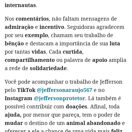
internautas
.
Nos
comentários
, não faltam mensagens de
admiração
e
incentivo
. Seguidoras agradecem
por seu
exemplo
, chamam seu trabalho de
bênção
e destacam a importância de sua
luta
por tantas
vidas
. Cada
curtida
,
compartilhamento
ou palavra de
apoio
amplia
a rede de
solidariedade
.
Você pode acompanhar o trabalho de Jefferson
pelo
TikTok
@jeffersonaraujo567
e no
Instagram
@jeffersonprotetor
. Lá também é
possível contribuir com
doações
. Afinal, toda
ajuda,
por menor que pareça, tem o poder de
mudar
o destino de um
animal abandonado
e
oferecer a ele a chance de uma vida mais
feliz
.