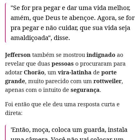
"Se for pra pegar e dar uma vida melhor,
amém, que Deus te abençoe. Agora, se for
pra pegar e não cuidar, que sua vida seja
amaldiçoada", disse.
Jefferson
também se mostrou
indignado
ao
revelar que duas
pessoas
o procuraram para
adotar
Chorão
, um
vira-latinha
de
porte
grande
, muito parecido com um
rottweiler
,
apenas com o intuito de
segurança
.
Foi então que ele deu uma resposta curta e
direta:
'Então, moça, coloca um guarda, instala
uma câmera. Você não vai colocar um