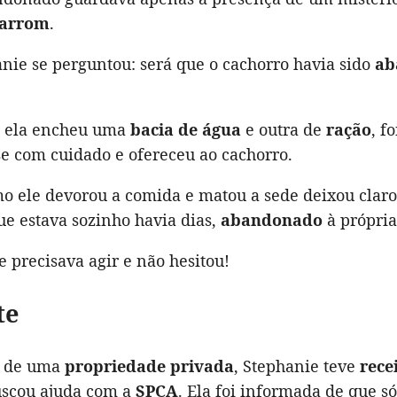
marrom
.
nie se perguntou: será que o cachorro havia sido
ab
, ela encheu uma
bacia de água
e outra de
ração
, f
e com cuidado e ofereceu ao cachorro.
o ele devorou a comida e matou a sede deixou claro
ue estava sozinho havia dias,
abandonado
à própria
e precisava agir e não hesitou!
te
ar de uma
propriedade privada
, Stephanie teve
rece
uscou ajuda com a
SPCA
. Ela foi informada de que s