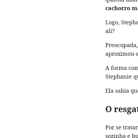
cachorro 
Logo, Stepha
ali?
Preocupada
aproximou-s
A forma com
Stephanie q
Ela sabia qu
O resga
Por se trat
sozinha e b