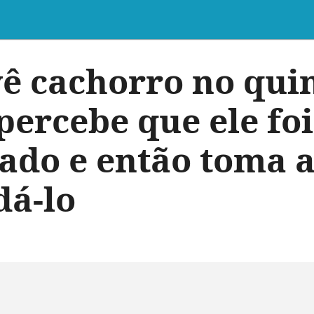
ê cachorro no quin
percebe que ele foi
do e então toma a
dá-lo