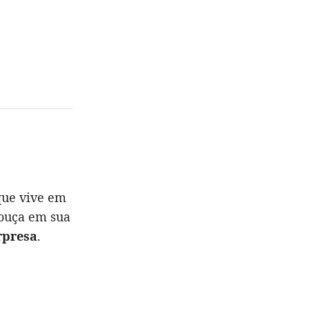
que vive em
louça em sua
rpresa
.