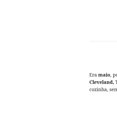
Era
maio
, 
Cleveland, 
cozinha, se