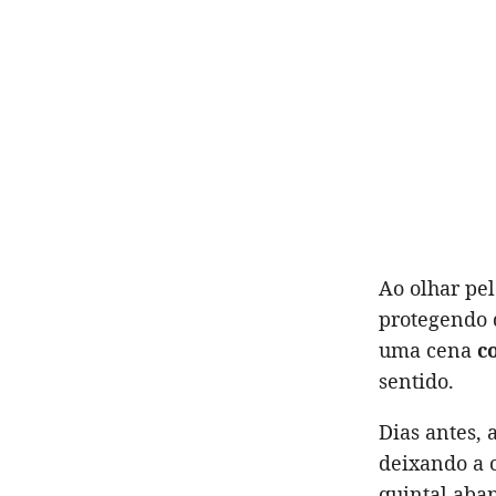
Ao olhar pe
protegendo d
uma cena
c
sentido.
Dias antes, 
deixando a
quintal aba