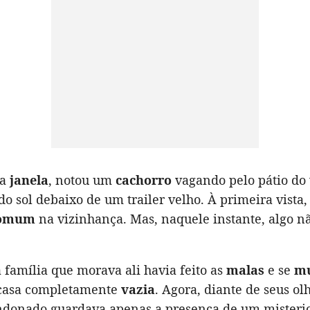
la
janela
, notou um
cachorro
vagando pelo pátio do 
o sol debaixo de um trailer velho. À primeira vista,
omum
na vizinhança. Mas, naquele instante, algo nã
a família que morava ali havia feito as
malas
e se
m
 casa completamente
vazia
. Agora, diante de seus olh
ndonado guardava apenas a presença de um misteri