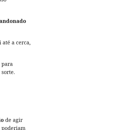
andonado
oi até a cerca,
 para
 sorte.
io
de agir
ó poderiam