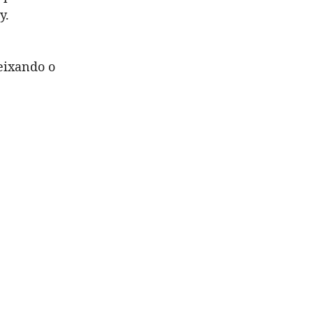
y.
deixando o