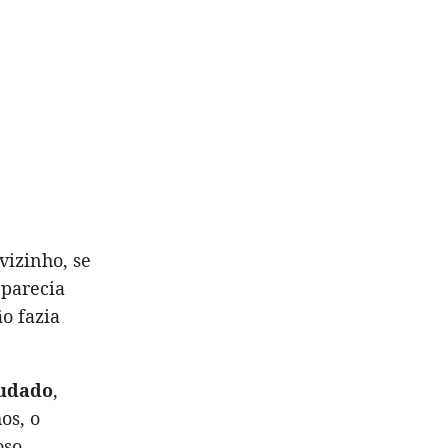
vizinho, se
 parecia
o fazia
udado
,
os, o
oso