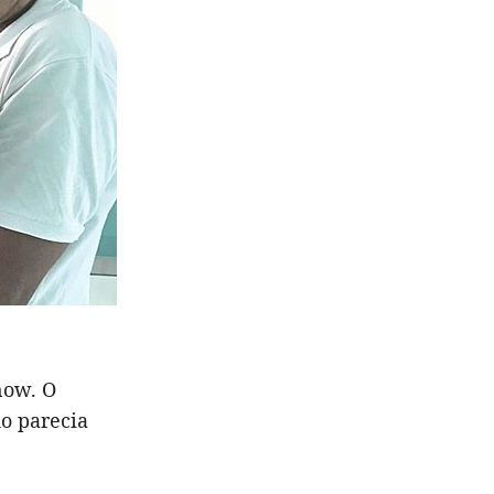
now. O
do parecia