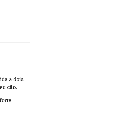
da a dois.
seu
cão
.
 forte