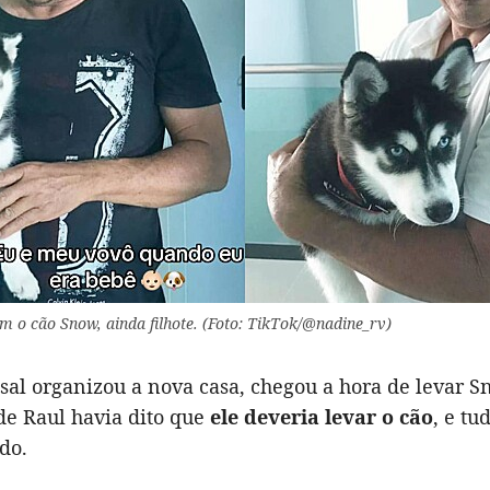
om o cão Snow, ainda filhote. (Foto: TikTok/@nadine_rv)
sal organizou a nova casa, chegou a hora de levar S
de Raul havia dito que
ele deveria levar o cão
, e tu
ido.