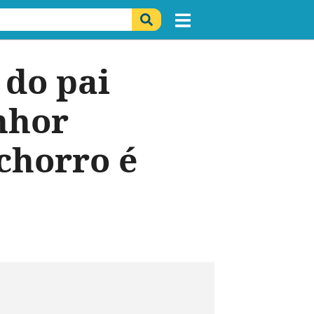
 do pai
nhor
chorro é