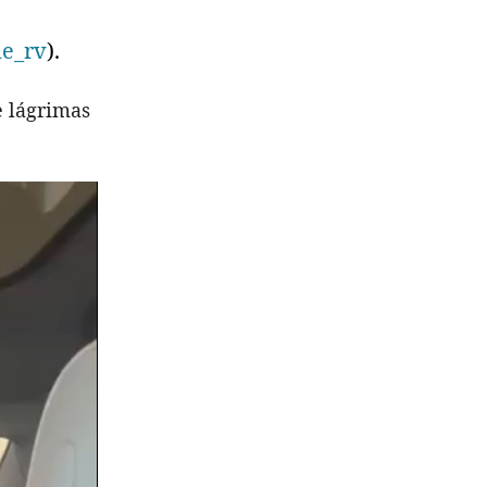
e_rv
).
e lágrimas