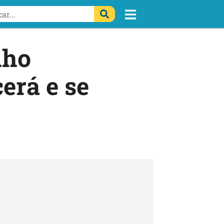
nho
erá e se