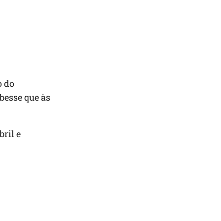
o do
besse que às
ril e