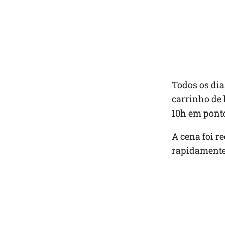
Todos os dia
carrinho de 
10h em ponto
A cena foi r
rapidamente 