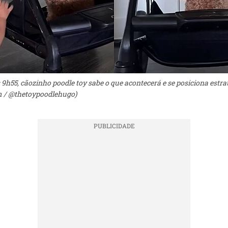
 9h55, cãozinho poodle toy sabe o que acontecerá e se posiciona estr
m / @thetoypoodlehugo)