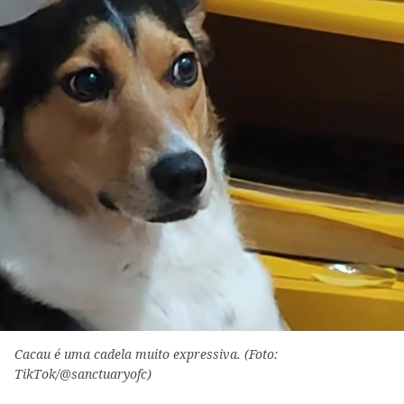
Cacau é uma cadela muito expressiva. (Foto:
TikTok/@sanctuaryofc)