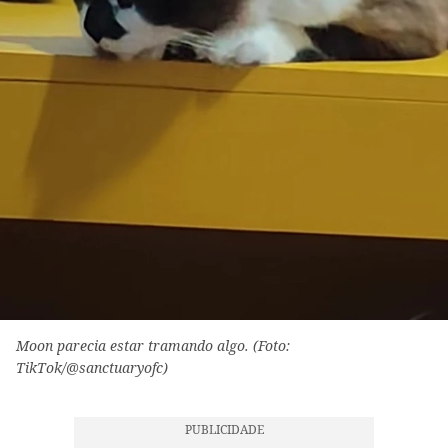
Moon parecia estar tramando algo. (Foto:
TikTok/@sanctuaryofc)