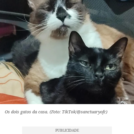
Os dois gatos da casa. (Foto: TikTok/@sanctuaryofc)