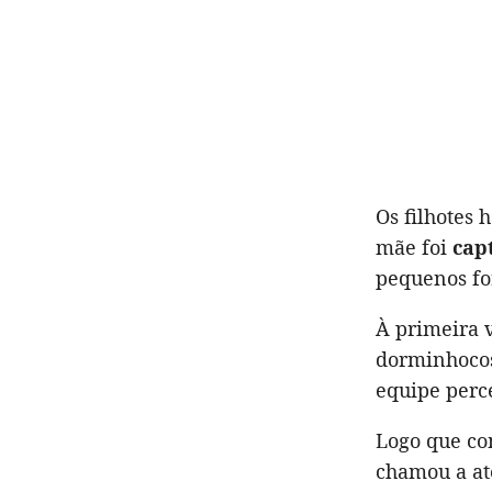
Os filhotes
mãe foi
cap
pequenos fo
À primeira 
dorminhocos
equipe perce
Logo que co
chamou a ate