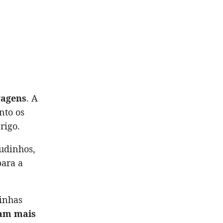
vagens
. A
nto os
rigo.
udinhos,
para a
inhas
am mais