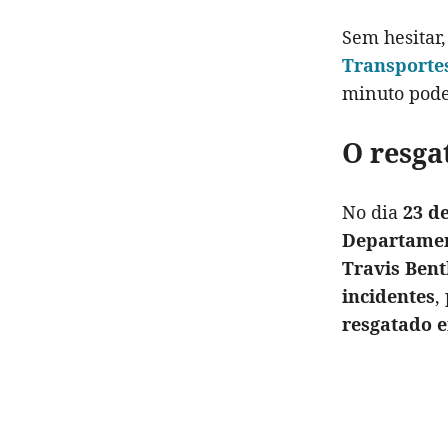
Sem hesitar
Transporte
minuto poder
O resga
No dia
23 d
Departamen
Travis Bent
incidentes
,
resgatado 