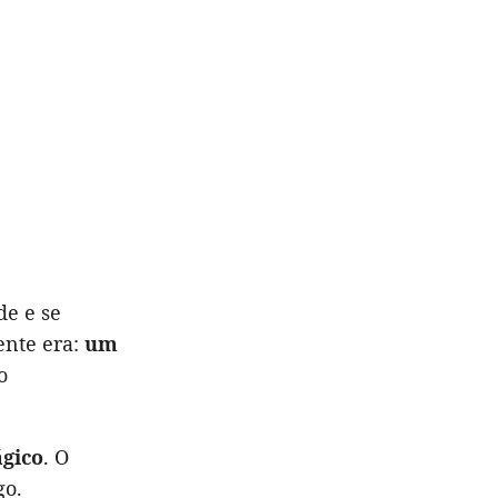
de e se
ente era:
um
o
ágico
. O
go.