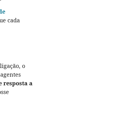
de
ue cada
ligação, o
 agentes
e resposta a
osse