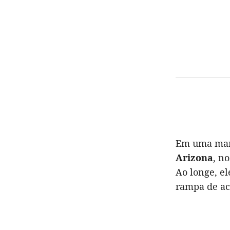
Em uma man
Arizona
, n
Ao longe, e
rampa de ac