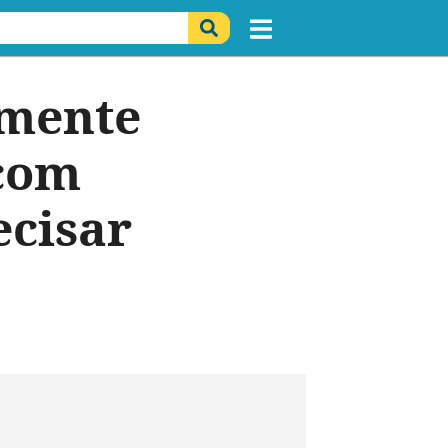
amente
 com
ecisar