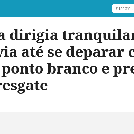
a dirigia tranquil
ia até se deparar
ponto branco e pr
esgate