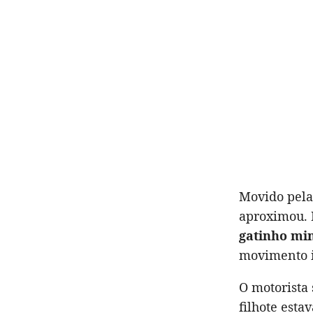
Movido pela 
aproximou. 
gatinho min
movimento i
O motorista 
filhote esta