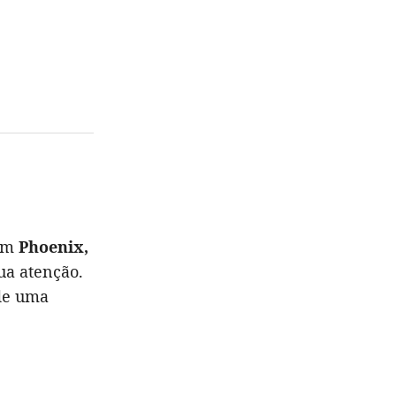
 em
Phoenix,
ua atenção.
 de uma