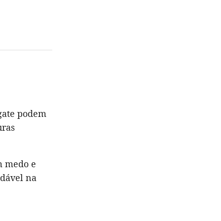
sgate podem
uras
om medo e
udável na