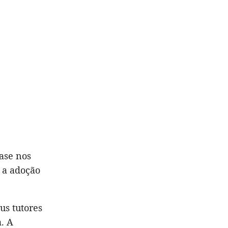
ase nos
o a adoção
us tutores
. A