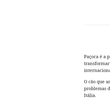
Paçoca é a 
transformar
internaciona
O cão que a
problemas d
Itália.