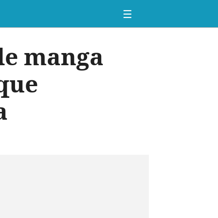
☰
 de manga
 que
a