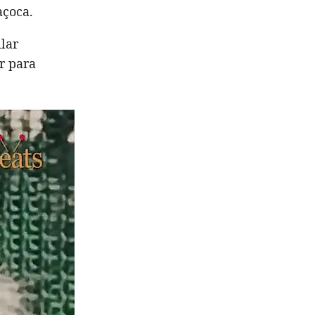
açoca.
ilar
r para