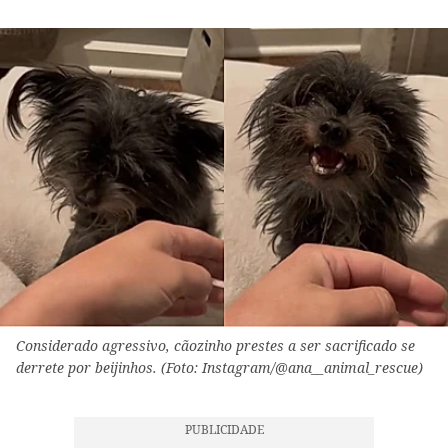
Considerado agressivo, cãozinho prestes a ser sacrificado se
derrete por beijinhos. (Foto: Instagram/@ana__animal_rescue)