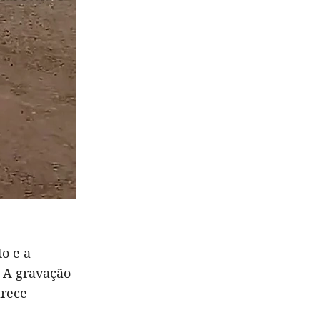
o e a
 A gravação
arece