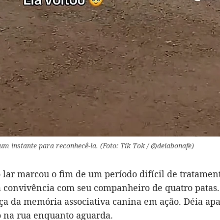
m instante para reconhecê-la. (Foto: Tik Tok / @deiabonafe)
 lar marcou o fim de um período difícil de tratament
 convivência com seu companheiro de quatro patas.
rça da memória associativa canina em ação. Déia ap
na rua enquanto aguarda.