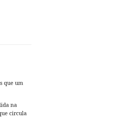
as que um
dida na
ue circula