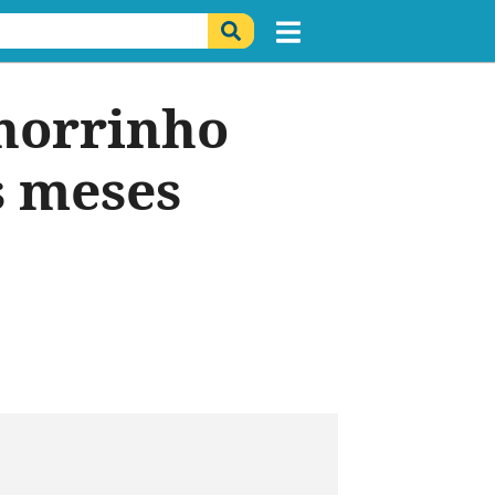
chorrinho
s meses