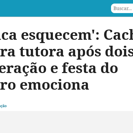
nca esquecem': Ca
ra tutora após doi
eração e festa do
tro emociona
ação