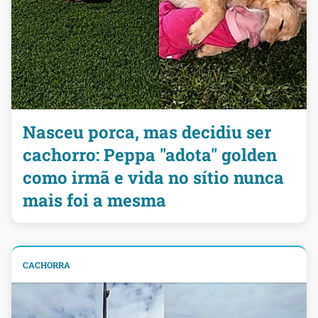
Nasceu porca, mas decidiu ser
cachorro: Peppa "adota" golden
como irmã e vida no sítio nunca
mais foi a mesma
CACHORRA