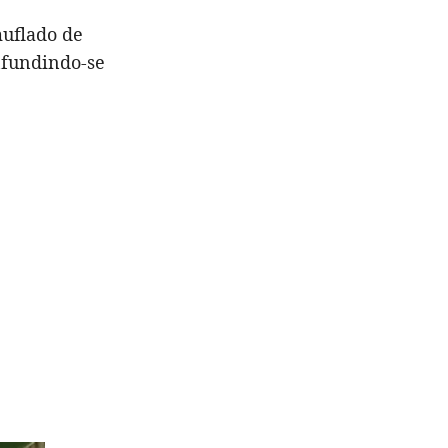
muflado de
nfundindo-se