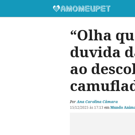
“Olha qu
duvida da
ao desco
camuflad
Por
Ana Carolina Câmara
15/12/2025 às 17:13
em
Mundo Anima