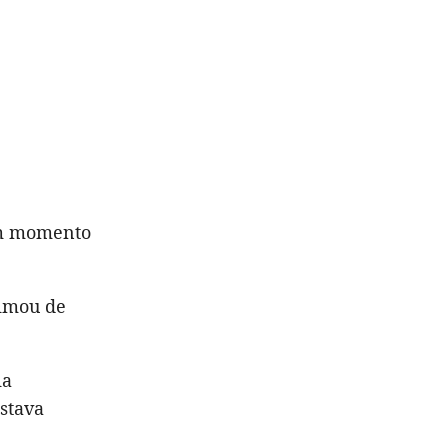
um momento
ximou de
ia
stava