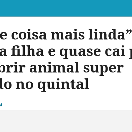
e coisa mais linda
 filha e quase cai 
brir animal super
o no quintal
l