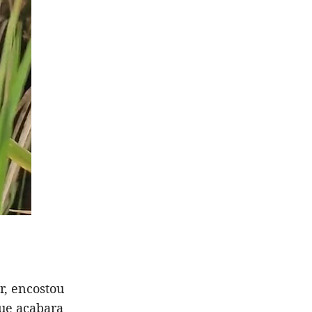
r, encostou
que acabara