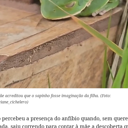
ãe acreditou que o sapinho fosse imaginação da filha. (Foto:
iane_cichelero)
 percebeu a presença do anfíbio quando, sem quere
tada, saiu correndo para contar à mãe a descoberta 