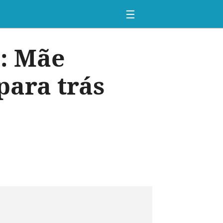
☰
”: Mãe
para trás