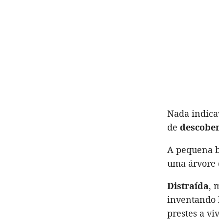
Nada indica
de
descober
A pequena b
uma árvore 
Distraída
, 
inventando 
prestes a vi