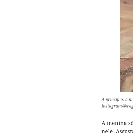
A princípio, a m
Instagram/@reg
A menina só
nele. Assus