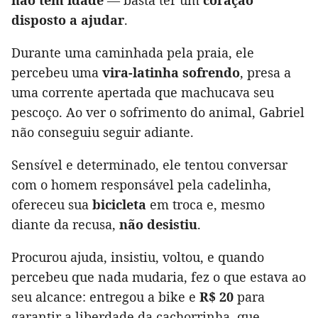
não tem idade
— basta ter um
coração
disposto a ajudar
.
Durante uma caminhada pela praia, ele
percebeu uma
vira-latinha sofrendo
, presa a
uma corrente apertada que machucava seu
pescoço. Ao ver o sofrimento do animal, Gabriel
não conseguiu seguir adiante.
Sensível e determinado, ele tentou conversar
com o homem responsável pela cadelinha,
ofereceu sua
bicicleta
em troca e, mesmo
diante da recusa,
não desistiu
.
Procurou ajuda, insistiu, voltou, e quando
percebeu que nada mudaria, fez o que estava ao
seu alcance: entregou a bike e
R$ 20
para
garantir a liberdade da cachorrinha, que