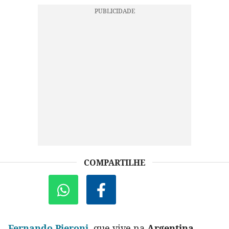
COMPARTILHE
Fernando Pieroni
, que vive na
Argentina
,