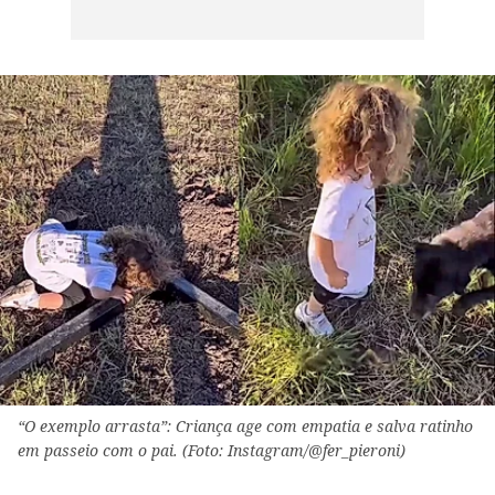
“O exemplo arrasta”: Criança age com empatia e salva ratinho
em passeio com o pai. (Foto: Instagram/@fer_pieroni)