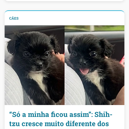
CÃES
“Só a minha ficou assim”: Shih-
tzu cresce muito diferente dos