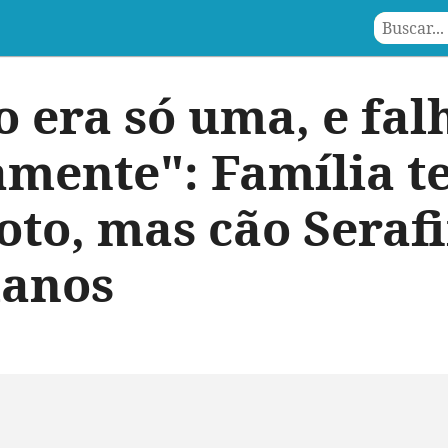
o era só uma, e fa
mente": Família t
oto, mas cão Seraf
lanos