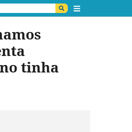
lhamos
enta
ino tinha