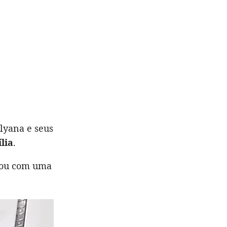
lyana e seus
lia
.
orou com uma