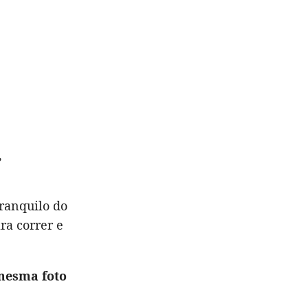
,
tranquilo do
ra correr e
 mesma foto