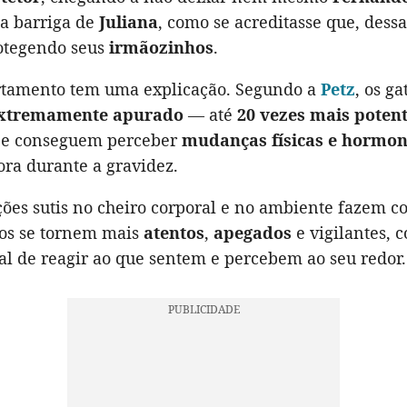
a barriga de
Juliana
, como se acreditasse que, dess
rotegendo seus
irmãozinhos
.
tamento tem uma explicação. Segundo a
Petz
, os g
extremamente apurado
— até
20 vezes mais poten
e conseguem perceber
mudanças físicas e hormon
ora durante a gravidez.
ções sutis no cheiro corporal e no ambiente fazem 
nos se tornem mais
atentos
,
apegados
e vigilantes,
al de reagir ao que sentem e percebem ao seu redor.