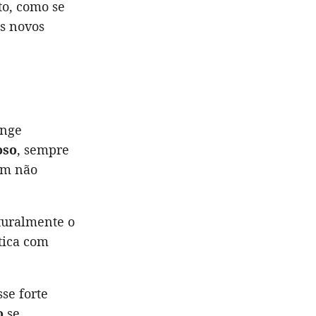
o, como se
s novos
inge
oso
, sempre
uem não
turalmente o
tica com
se forte
o
se