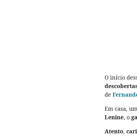
O início de
descoberta
de
Fernando
Em casa, um
Lenine
, o
ga
Atento
,
car