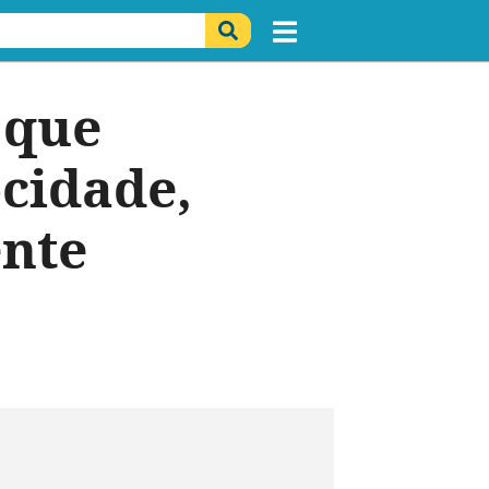
 que
ocidade,
ente