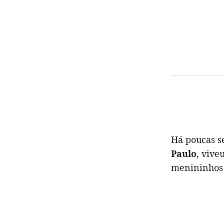
Há poucas s
Paulo
, vive
menininhos 