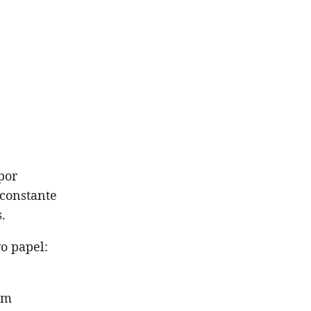
por
 constante
.
o papel:
um