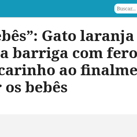
bês”: Gato laranja
 a barriga com fer
carinho ao finalm
 os bebês