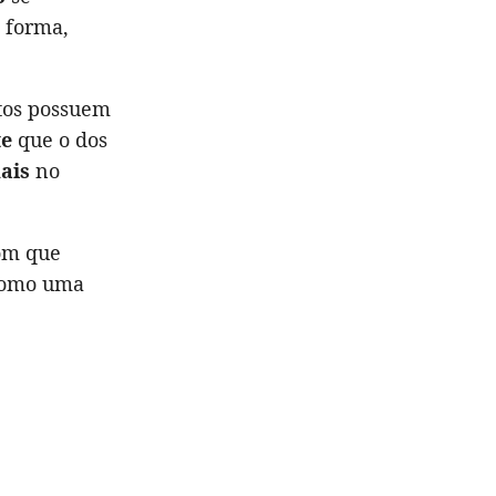
a forma,
atos possuem
te
que o dos
ais
no
com que
 como uma