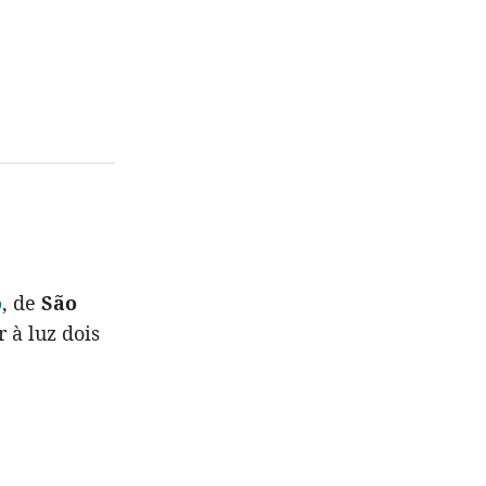
o
, de
São
 à luz dois