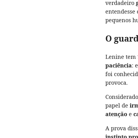
verdadeiro
entendesse 
pequenos h
O guard
Lenine tem
paciência
: 
foi conhecid
provoca.
Considerad
papel de
ir
atenção
e
c
A prova dis
instinto pr