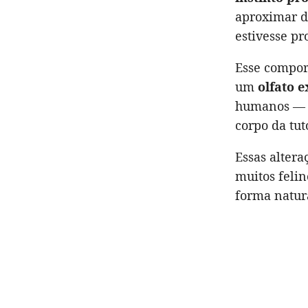
aproximar d
estivesse p
Esse compor
um
olfato 
humanos — 
corpo da tut
Essas altera
muitos feli
forma natur