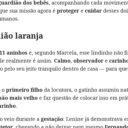
guardião dos bebês
, acompanhando cada moviment
que sua missão agora é
proteger
e
cuidar
desses doi
umanos.
ião laranja
11 aninhos
e, segundo Marcela, esse lindinho não f
ele realmente é assim.
Calmo
,
observador
e
carinh
o pelo seu jeito tranquilo dentro de casa — para q
o o
primeiro filho
da locutora, o gatinho assumiu na
mão mais velho
e faz questão de colocar isso em prá
arinho
.
so veio durante a
gestação
: Lenine já demonstrava es
otetor
, chegando a não deixar nem mesmo
Fernand