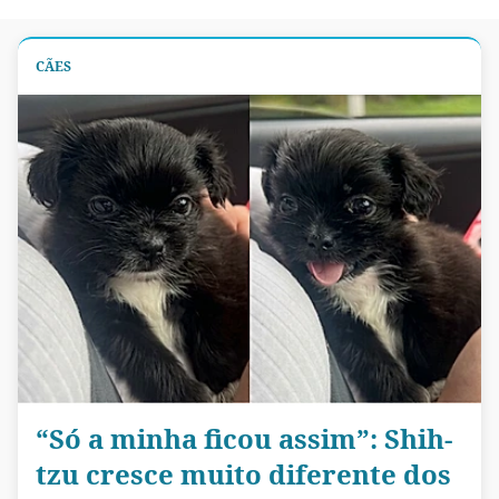
CÃES
“Só a minha ficou assim”: Shih-
tzu cresce muito diferente dos