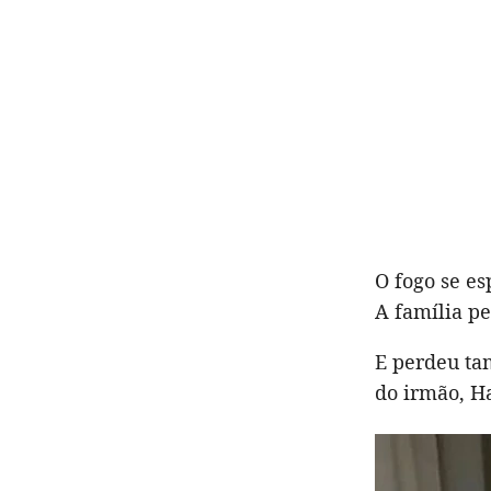
O fogo se e
A família p
E perdeu ta
do irmão, H