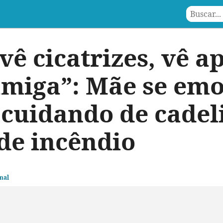
vê cicatrizes, vê a
miga”: Mãe se emo
a cuidando de cade
de incêndio
mal