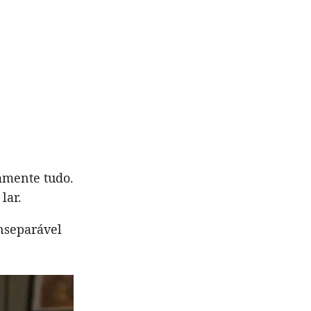
amente tudo.
lar.
inseparável