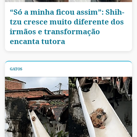
“Só a minha ficou assim”: Shih-
tzu cresce muito diferente dos
irmãos e transformação
encanta tutora
GATOS