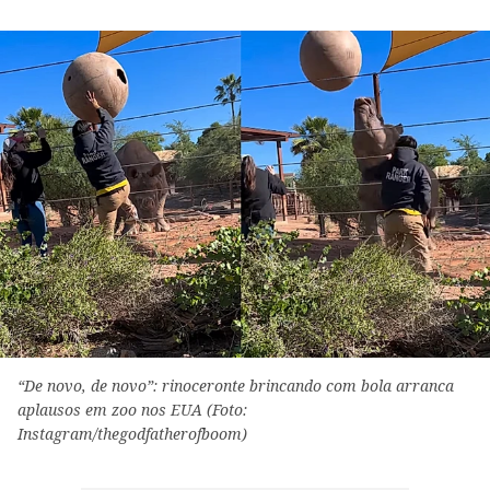
“De novo, de novo”: rinoceronte brincando com bola arranca
aplausos em zoo nos EUA (Foto:
Instagram/thegodfatherofboom)