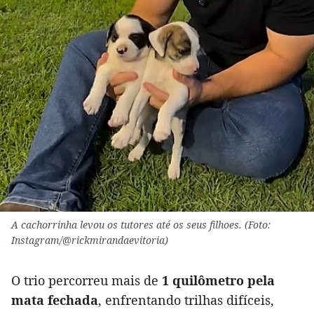
A cachorrinha levou os tutores até os seus filhoes. (Foto:
Instagram/@rickmirandaevitoria)
O trio percorreu mais de
1 quilômetro pela
mata fechada
, enfrentando trilhas difíceis,