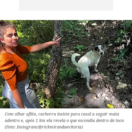
Com olhar aflito, cachorra insiste para casal a seguir mata
adentro e, após 1 km ela revela o que escondia dentro de toca
(Foto: Instagram/@rickmirandaevitoria)