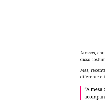
Atrasos, ch
disso costum
Mas, recent
diferente e 
“A mesa d
acompanh