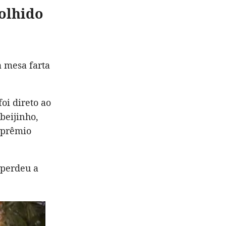
colhido
a mesa farta
oi direto ao
beijinho,
o prêmio
 perdeu a