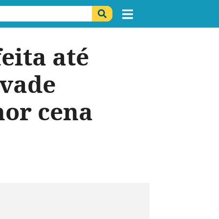
eita até
nvade
hor cena