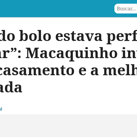
do bolo estava perf
ar”: Macaquinho i
 casamento e a mel
rada
l