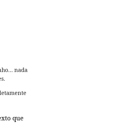
inho… nada
s.
letamente
texto que