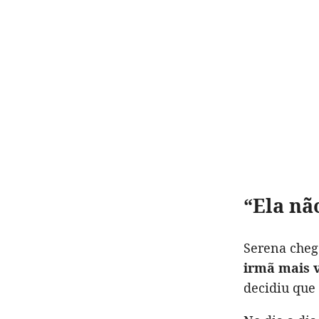
“Ela nã
Serena cheg
irmã mais 
decidiu que