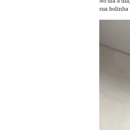
No dia a di
sua bolinha 