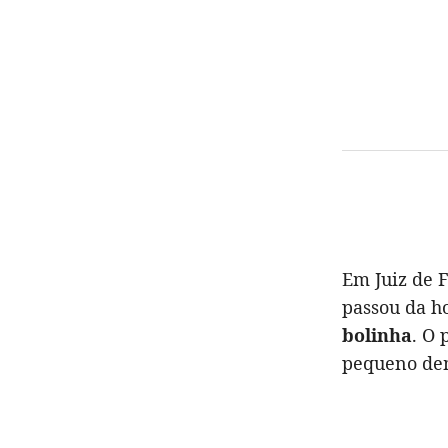
Em Juiz de 
passou da h
bolinha
. O 
pequeno dem