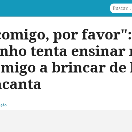
comigo, por favor":
nho tenta ensinar
migo a brincar de
ncanta
ação