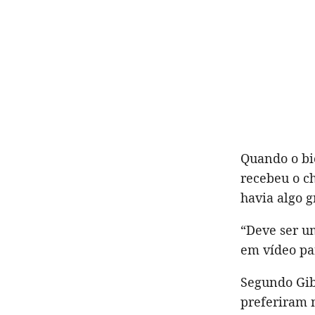
Quando o b
recebeu o ch
havia algo g
“Deve ser um
em vídeo pa
Segundo Gib
preferiram n