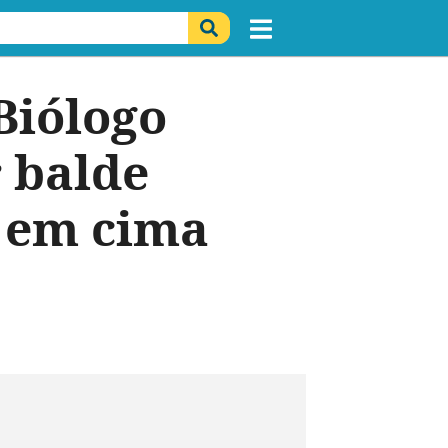
Biólogo
 balde
o em cima