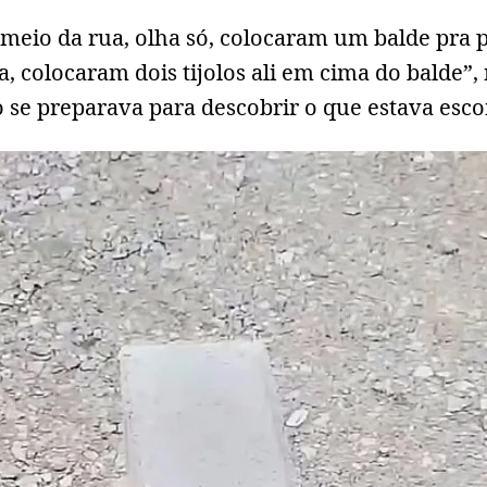
 meio da rua, olha só, colocaram um balde pra 
ca, colocaram dois tijolos ali em cima do balde”,
 se preparava para descobrir o que estava esco