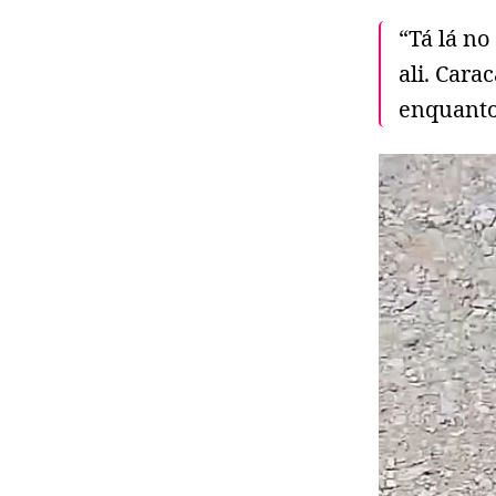
“Tá lá no
ali. Cara
enquanto