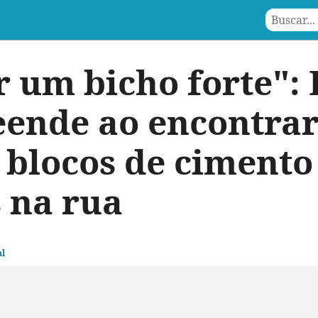
r um bicho forte": 
eende ao encontrar
 blocos de ciment
 na rua
l