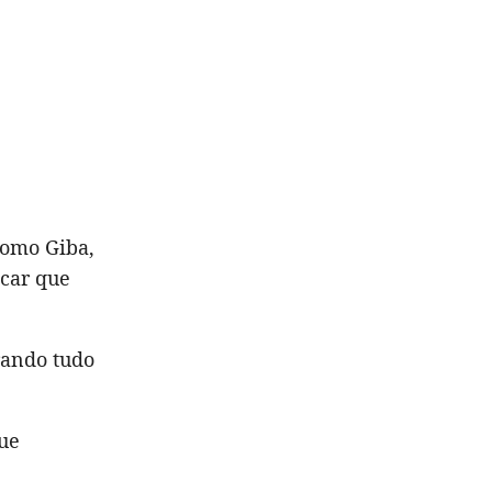
como Giba,
icar que
rando tudo
que