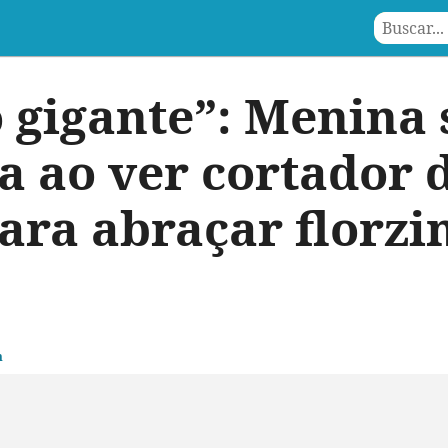
 gigante”: Menina 
a ao ver cortador 
para abraçar florzi
m