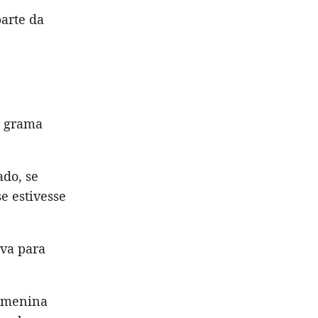
parte da
e grama
ado, se
e estivesse
ava para
a menina