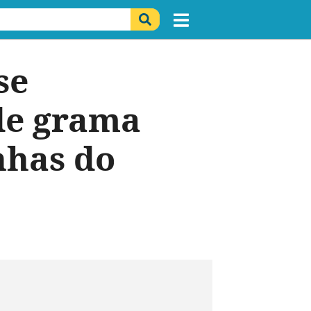
se
de grama
nhas do