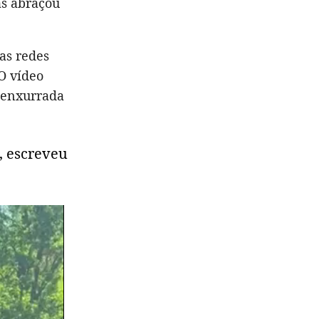
as abraçou
as redes
 O vídeo
 enxurrada
, escreveu