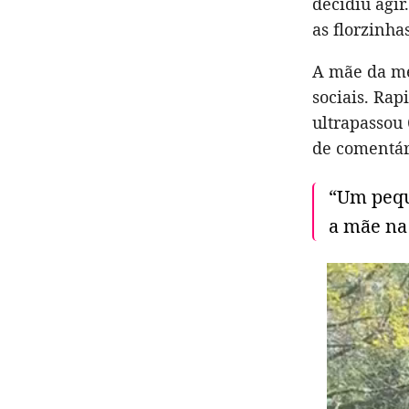
decidiu agir
as florzinhas
A mãe da me
sociais. Rap
ultrapassou 
de comentár
“Um pequ
a mãe na