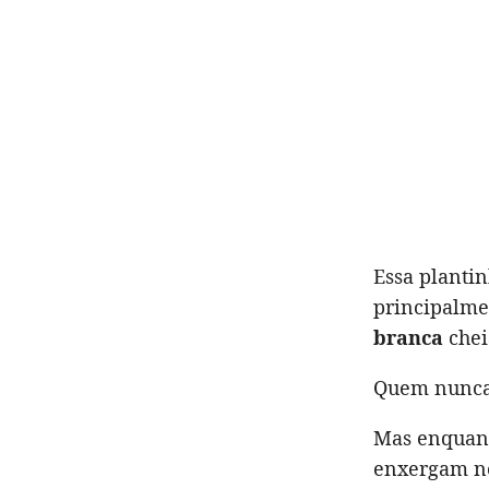
Essa planti
principalme
branca
chei
Quem nunca 
Mas enquant
enxergam ne