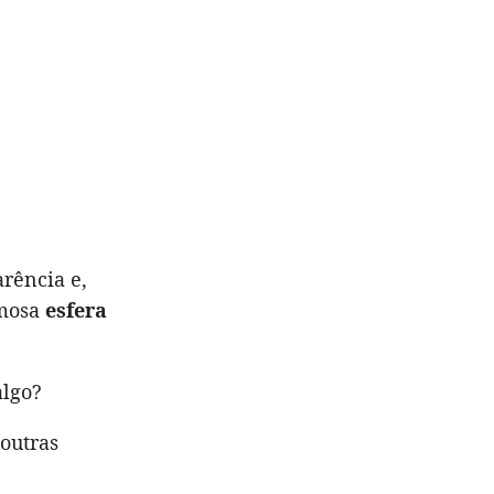
rência e,
amosa
esfera
algo?
outras