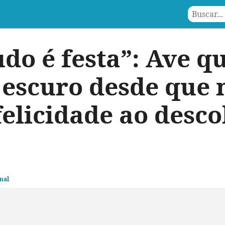
udo é festa”: Ave q
 escuro desde que 
felicidade ao desco
mal