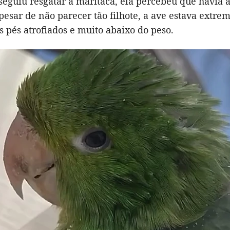
eguiu resgatar a maritaca, ela percebeu que havia 
pesar de não parecer tão filhote, a ave estava extr
s pés atrofiados e muito abaixo do peso.