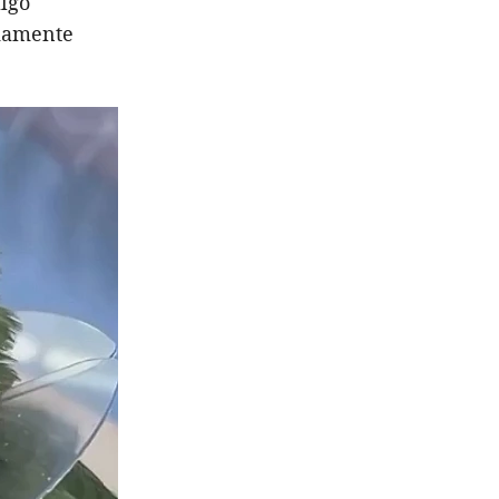
algo
emamente