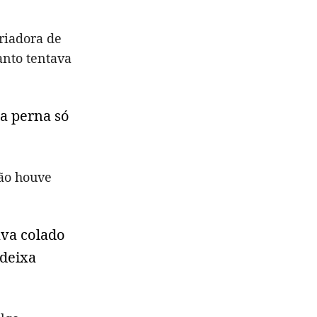
riadora de
nto tentava
ma perna só
Não houve
ava colado
 deixa