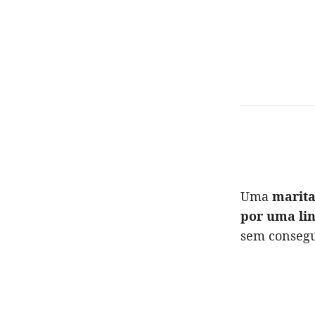
Uma
marit
por uma li
sem consegu