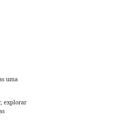
as uma
, explorar
as