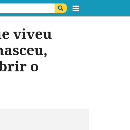
ue viveu
nasceu,
brir o